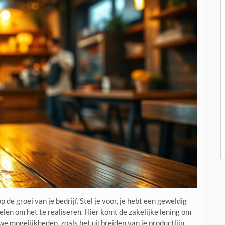
de groei van je bedrijf. Stel je voor, je hebt een geweldig
delen om het te realiseren. Hier komt de zakelijke lening om
we mogelijkheden, zoals het uitbreiden van je productlijn,