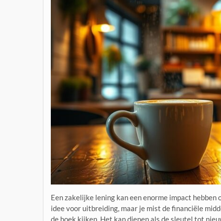
Een zakelijke lening kan een enorme impact hebben op 
idee voor uitbreiding, maar je mist de financiële mid
de hoek kijken. Het kan dienen als de sleutel tot nieu