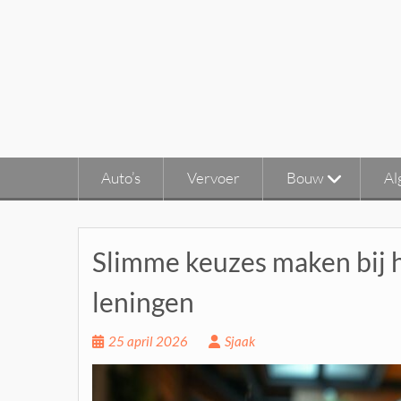
Ga
naar
de
inhoud
Auto’s
Vervoer
Bouw
Al
Slimme keuzes maken bij h
leningen
25 april 2026
Sjaak